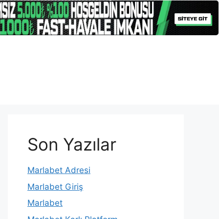
Son Yazılar
Marlabet Adresi
Marlabet Giriş
Marlabet