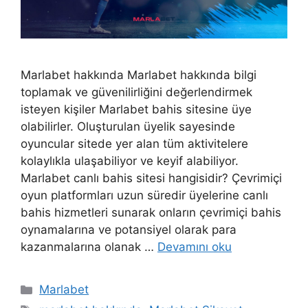
Marlabet hakkında Marlabet hakkında bilgi
toplamak ve güvenilirliğini değerlendirmek
isteyen kişiler Marlabet bahis sitesine üye
olabilirler. Oluşturulan üyelik sayesinde
oyuncular sitede yer alan tüm aktivitelere
kolaylıkla ulaşabiliyor ve keyif alabiliyor.
Marlabet canlı bahis sitesi hangisidir? Çevrimiçi
oyun platformları uzun süredir üyelerine canlı
bahis hizmetleri sunarak onların çevrimiçi bahis
oynamalarına ve potansiyel olarak para
kazanmalarına olanak …
Devamını oku
Kategoriler
Marlabet
Etiketler