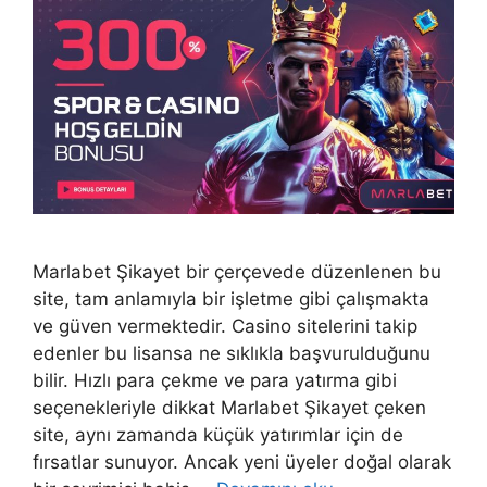
Marlabet Şikayet bir çerçevede düzenlenen bu
site, tam anlamıyla bir işletme gibi çalışmakta
ve güven vermektedir. Casino sitelerini takip
edenler bu lisansa ne sıklıkla başvurulduğunu
bilir. Hızlı para çekme ve para yatırma gibi
seçenekleriyle dikkat Marlabet Şikayet çeken
site, aynı zamanda küçük yatırımlar için de
fırsatlar sunuyor. Ancak yeni üyeler doğal olarak