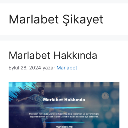
Marlabet Şikayet
Marlabet Hakkında
Eylül 28, 2024
yazar
Marlabet