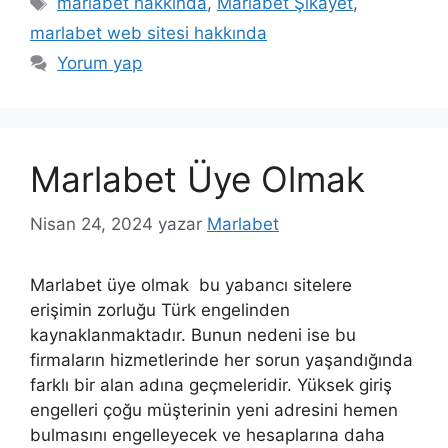
marlabet hakkında
,
Marlabet Şikayet
,
marlabet web sitesi hakkında
Yorum yap
Marlabet Üye Olmak
Nisan 24, 2024
yazar
Marlabet
Marlabet üye olmak bu yabancı sitelere
erişimin zorluğu Türk engelinden
kaynaklanmaktadır. Bunun nedeni ise bu
firmaların hizmetlerinde her sorun yaşandığında
farklı bir alan adına geçmeleridir. Yüksek giriş
engelleri çoğu müşterinin yeni adresini hemen
bulmasını engelleyecek ve hesaplarına daha