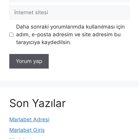
İnternet
sitesi
Daha sonraki yorumlarımda kullanılması için
adım, e-posta adresim ve site adresim bu
tarayıcıya kaydedilsin.
Son Yazılar
Marlabet Adresi
Marlabet Giriş