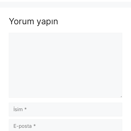
Yorum yapın
Yorum
İsim
E-
posta