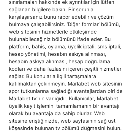
sınırlamaları hakkında ek ayrıntılar için lütfen
sağlanan bilgilere bakın. Bir sorunla
karşılaşırsanız bunu rapor edebilir ve çözüm
bulmaya çalışabilirsiniz. ‘Diğer formlar’ bölümü,
web sitesinin hizmetlerle etkileşimde
bulunabileceğiniz bölümünü ifade eder. Bu
platform, bahis, oylama, üyelik iptali, sms iptali,
hesap yönetimi, hesabın askıya alınması,
hesabın askıya alınması, hesap doğrulama
kodları ve daha fazlasını içeren çeşitli hizmetler
sağlar. Bu konularla ilgili tartışmalara
katılmaktan çekinmeyin. Marlabet web sitesinin
spor tutkunlarına sağladığı avantajlardan biri de
Marlabet tv’nin varlığıdır. Kullanıcılar, Marlabet
üyelik kayıt işlemini tamamlamanın bir avantajı
olarak bu avantaja da sahip olurlar. Web
sitesine eriştiğinizde, web sayfasının sağ üst
köşesinde bulunan tv bölümü düğmesini bulun.