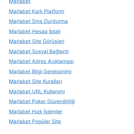
Marlabet
Marlabet Karlı Platform
Marlabet Sms Durdurma
Marlabet Hesap İptali
Marlabet Site Görüşleri
Marlabet Sosyal Bağlantı
Marlabet Adres Açıklaması
Marlabet Bilgi Gereksinimi
Marlabet Site Kuralları
Marlabet URL Kullanımı
Marlabet Poker Güvenilirliği
Marlabet Hızlı İşlemler
Marlabet Popüler Site