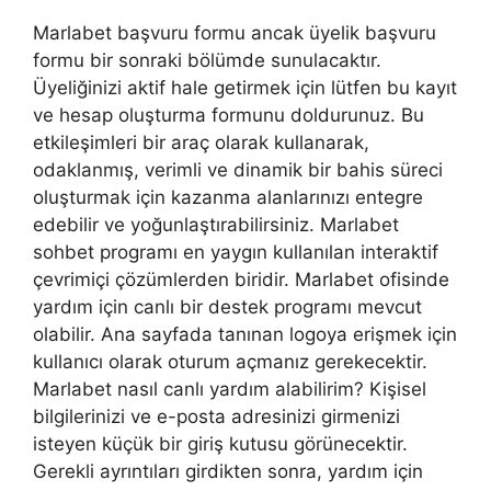
Marlabet başvuru formu ancak üyelik başvuru
formu bir sonraki bölümde sunulacaktır.
Üyeliğinizi aktif hale getirmek için lütfen bu kayıt
ve hesap oluşturma formunu doldurunuz. Bu
etkileşimleri bir araç olarak kullanarak,
odaklanmış, verimli ve dinamik bir bahis süreci
oluşturmak için kazanma alanlarınızı entegre
edebilir ve yoğunlaştırabilirsiniz. Marlabet
sohbet programı en yaygın kullanılan interaktif
çevrimiçi çözümlerden biridir. Marlabet ofisinde
yardım için canlı bir destek programı mevcut
olabilir. Ana sayfada tanınan logoya erişmek için
kullanıcı olarak oturum açmanız gerekecektir.
Marlabet nasıl canlı yardım alabilirim? Kişisel
bilgilerinizi ve e-posta adresinizi girmenizi
isteyen küçük bir giriş kutusu görünecektir.
Gerekli ayrıntıları girdikten sonra, yardım için