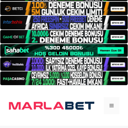
İçeriğe
atla
Menü