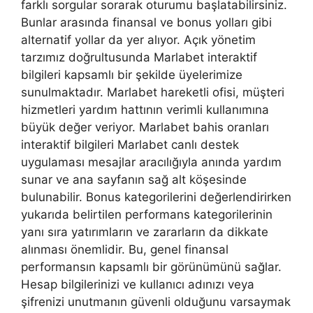
farklı sorgular sorarak oturumu başlatabilirsiniz.
Bunlar arasında finansal ve bonus yolları gibi
alternatif yollar da yer alıyor. Açık yönetim
tarzımız doğrultusunda Marlabet interaktif
bilgileri kapsamlı bir şekilde üyelerimize
sunulmaktadır. Marlabet hareketli ofisi, müşteri
hizmetleri yardım hattının verimli kullanımına
büyük değer veriyor. Marlabet bahis oranları
interaktif bilgileri Marlabet canlı destek
uygulaması mesajlar aracılığıyla anında yardım
sunar ve ana sayfanın sağ alt köşesinde
bulunabilir. Bonus kategorilerini değerlendirirken
yukarıda belirtilen performans kategorilerinin
yanı sıra yatırımların ve zararların da dikkate
alınması önemlidir. Bu, genel finansal
performansın kapsamlı bir görünümünü sağlar.
Hesap bilgilerinizi ve kullanıcı adınızı veya
şifrenizi unutmanın güvenli olduğunu varsaymak