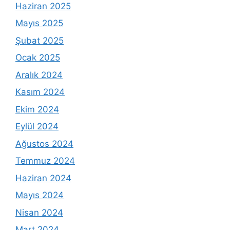
Haziran 2025
Mayıs 2025
Şubat 2025
Ocak 2025
Aralık 2024
Kasım 2024
Ekim 2024
Eylül 2024
Ağustos 2024
Temmuz 2024
Haziran 2024
Mayıs 2024
Nisan 2024
Mart 2024