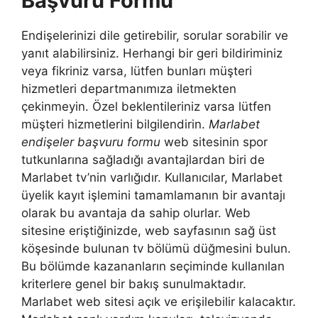
Başvuru Formu
Endişelerinizi dile getirebilir, sorular sorabilir ve
yanıt alabilirsiniz. Herhangi bir geri bildiriminiz
veya fikriniz varsa, lütfen bunları müşteri
hizmetleri departmanımıza iletmekten
çekinmeyin. Özel beklentileriniz varsa lütfen
müşteri hizmetlerini bilgilendirin.
Marlabet
endişeler başvuru formu
web sitesinin spor
tutkunlarına sağladığı avantajlardan biri de
Marlabet tv’nin varlığıdır. Kullanıcılar, Marlabet
üyelik kayıt işlemini tamamlamanın bir avantajı
olarak bu avantaja da sahip olurlar. Web
sitesine eriştiğinizde, web sayfasının sağ üst
köşesinde bulunan tv bölümü düğmesini bulun.
Bu bölümde kazananların seçiminde kullanılan
kriterlere genel bir bakış sunulmaktadır.
Marlabet web sitesi açık ve erişilebilir kalacaktır.