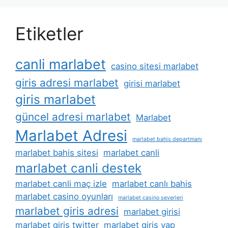
Etiketler
canli marlabet
casino sitesi marlabet
giris adresi marlabet
girisi marlabet
giris marlabet
güncel adresi marlabet
Marlabet
Marlabet Adresi
marlabet bahis departmanı
marlabet bahis sitesi
marlabet canli
marlabet canli destek
marlabet canli maç izle
marlabet canlı bahis
marlabet casino oyunları
marlabet casino severleri
marlabet giris adresi
marlabet girisi
marlabet giris twitter
marlabet giris yap