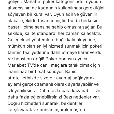
geliyor. Marlabet poker kategorisinde, oyunun
altyapısının ne kadarının kullanılması gerektiğini
söyleyen bir kural var. Oyun adil ve güvenilir
olacak şekilde tasarlanmıştır, bu da herkesin
başarılı olma şansına sahip olmasını sağlar. Bu
şekilde, kalite standardı her zaman kalacaktır.
Geleneksel yöntemlere bağlı kalmak yerine,
mümkün olan en iyi hizmeti sunmak için pokeri
tanıtım faaliyetlerine dahil etmeye karar verdi.
Ve hepsi bu değil! Poker bonusu ayrıca
Marlabet TV’de canlı maçlara tanık olmak için
inanılmaz bir fırsat sunuyor. Bahis
stratejilerinizde size bir avantaj sağlayarak
eylemi gerçek zamanlı olarak ayarlayabilir ve
izleyebilirsiniz. Daha fazla para kazanabilir ve
daha fazla eğlenebilirsiniz! Bazı nedenler var.
Doğru hizmetleri sunarak, beklentileri
karşılayarak ve bunları aşarak müşteri