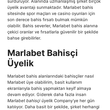
sürdürüyor. Alanında uzmanlaşmış şirket birçok
üyelik avantajı sunmaktadır. Marlabet bahis
sitesinde spor maçları ve casino oyunları için
son derece bahis fırsatı bulmak mümkün
olabilir. Bahis severler, Marlabet bahis alanına
çekici oranlar ve fırsatlarla güvenilir bir şekilde
bahse girebilirler.
Marlabet Bahisçi
Üyelik
Marlabet bahis alanlarındaki bahisçiler nasıl
Marlabet üye olabilirim, basit kullanım
ekranlarıyla bahis yapmaktan keyif almaya
devam ediyor. Giderek daha fazla insan
Marlabet bahisçi üyelik
Company’ye her gün
katılıyor. Daha basit bir şekilde, şirket herhangi