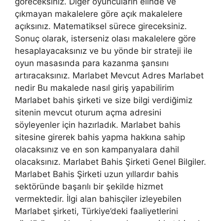
göreceksiniz. Diğer oyuncuların elinde ve
çıkmayan makalelere göre açık makalelere
açıksınız. Matematiksel sürece gireceksiniz.
Sonuç olarak, isterseniz olası makalelere göre
hesaplayacaksınız ve bu yönde bir strateji ile
oyun masasında para kazanma şansını
artıracaksınız. Marlabet Mevcut Adres Marlabet
nedir Bu makalede nasıl giriş yapabilirim
Marlabet bahis şirketi ve size bilgi verdiğimiz
sitenin mevcut oturum açma adresini
söyleyenler için hazırladık. Marlabet bahis
sitesine girerek bahis yapma hakkına sahip
olacaksınız ve en son kampanyalara dahil
olacaksınız. Marlabet Bahis Şirketi Genel Bilgiler.
Marlabet Bahis Şirketi uzun yıllardır bahis
sektöründe başarılı bir şekilde hizmet
vermektedir. İlgi alan bahisçiler izleyebilen
Marlabet şirketi, Türkiye’deki faaliyetlerini