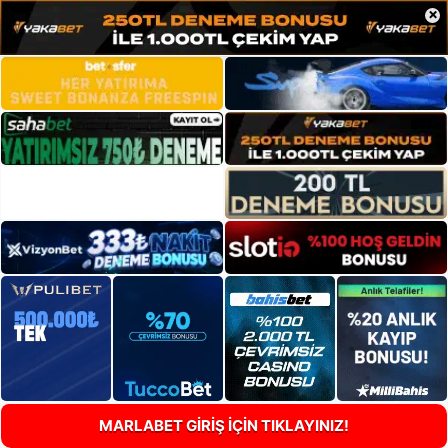
×
MARLABET GİRİŞ İÇİN TIKLAYINIZ!