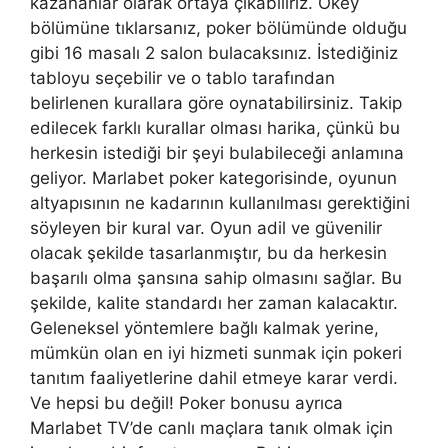
kazananlar olarak ortaya çıkabiliriz. Okey
bölümüne tıklarsanız, poker bölümünde olduğu
gibi 16 masalı 2 salon bulacaksınız. İstediğiniz
tabloyu seçebilir ve o tablo tarafından
belirlenen kurallara göre oynatabilirsiniz. Takip
edilecek farklı kurallar olması harika, çünkü bu
herkesin istediği bir şeyi bulabileceği anlamına
geliyor. Marlabet poker kategorisinde, oyunun
altyapısının ne kadarının kullanılması gerektiğini
söyleyen bir kural var. Oyun adil ve güvenilir
olacak şekilde tasarlanmıştır, bu da herkesin
başarılı olma şansına sahip olmasını sağlar. Bu
şekilde, kalite standardı her zaman kalacaktır.
Geleneksel yöntemlere bağlı kalmak yerine,
mümkün olan en iyi hizmeti sunmak için pokeri
tanıtım faaliyetlerine dahil etmeye karar verdi.
Ve hepsi bu değil! Poker bonusu ayrıca
Marlabet TV’de canlı maçlara tanık olmak için