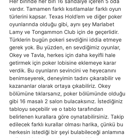
Her birinde her biri 16 sandalye içeren 5 oda
vardır. Tamamen farklı kısıtlamalar farklı oyun
türlerini kapsar. Texas Hold’em ve diğer poker
oyunlarında olduğu gibi, aynı şey Marlabet
Lamy ve Tongammon Club için de geçerlidir.
Türklerin bugün pokeri sevdiğini iddia etmeye
gerek yok. Bu yüzden, en sevdiğimiz oyunlar,
Okey ve Tavla, herkes için daha keyifli hale
getirmek için poker lobisine eklemeye karar
verdik. Bu oyunların sevincini ve heyecanını
benimseyerek, deneyimin tadını çıkarabilir ve
kazananlar olarak ortaya çıkabiliriz. Okey
bölümüne tıklarsanız, poker bölümünde olduğu
gibi 16 masalı 2 salon bulacaksınız. İstediğiniz
tabloyu seçebilir ve o tablo tarafından
belirlenen kurallara göre oynatabilirsiniz. Takip
edilecek farklı kurallar olması harika, çünkü bu
herkesin istediği bir şeyi bulabileceği anlamına