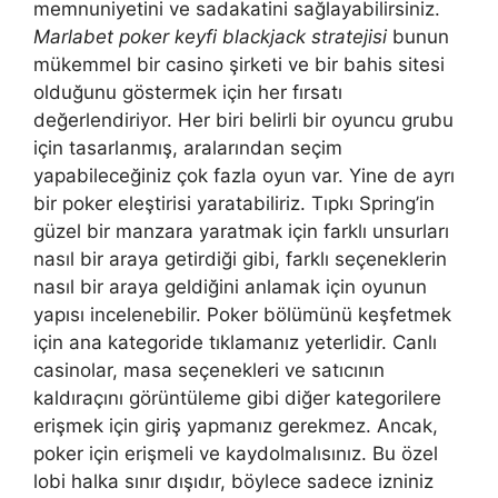
memnuniyetini ve sadakatini sağlayabilirsiniz.
Marlabet poker keyfi blackjack stratejisi
bunun
mükemmel bir casino şirketi ve bir bahis sitesi
olduğunu göstermek için her fırsatı
değerlendiriyor. Her biri belirli bir oyuncu grubu
için tasarlanmış, aralarından seçim
yapabileceğiniz çok fazla oyun var. Yine de ayrı
bir poker eleştirisi yaratabiliriz. Tıpkı Spring’in
güzel bir manzara yaratmak için farklı unsurları
nasıl bir araya getirdiği gibi, farklı seçeneklerin
nasıl bir araya geldiğini anlamak için oyunun
yapısı incelenebilir. Poker bölümünü keşfetmek
için ana kategoride tıklamanız yeterlidir. Canlı
casinolar, masa seçenekleri ve satıcının
kaldıraçını görüntüleme gibi diğer kategorilere
erişmek için giriş yapmanız gerekmez. Ancak,
poker için erişmeli ve kaydolmalısınız. Bu özel
lobi halka sınır dışıdır, böylece sadece izniniz