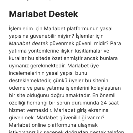
Marlabet Destek
İşlemlerim için Marlabet platformunun yasal
yapısına güvenebilir miyim? İşlemler için
Marlabet destek
güvenmek güvenli midir? Para
yatırma yöntemlerine ilişkin kısıtlamalar ve
kurallar bu sitede özetlenmiştir ancak bunlara
uymanız gerekmektedir. Marlabet üye
incelemelerinin yasal yapısı bunu
desteklemektedir, çünkü üyeler bu sitenin
ödeme ve para yatırma işlemlerini kolaylaştıran
bir site olduğunu doğrulamaktadır. En önemli
özelliği herhangi bir sorun durumunda 24 saat
hizmet vermesidir. Marlabet giriş ekranına
güvenmek. Marlabet güvenilirliği var mı?
Marlabet online platformuna ulaşmak
istiyorsanız ilk seçenek doğrudan destek telefon