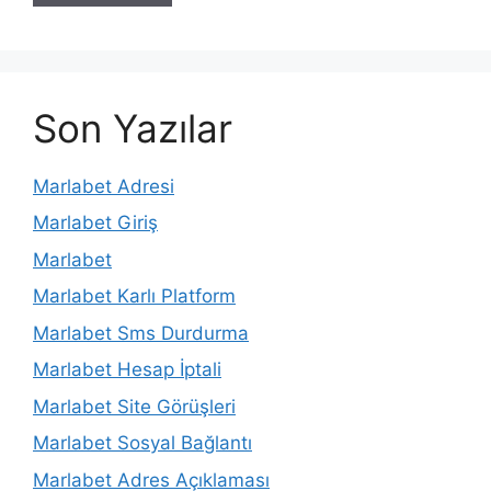
Son Yazılar
Marlabet Adresi
Marlabet Giriş
Marlabet
Marlabet Karlı Platform
Marlabet Sms Durdurma
Marlabet Hesap İptali
Marlabet Site Görüşleri
Marlabet Sosyal Bağlantı
Marlabet Adres Açıklaması