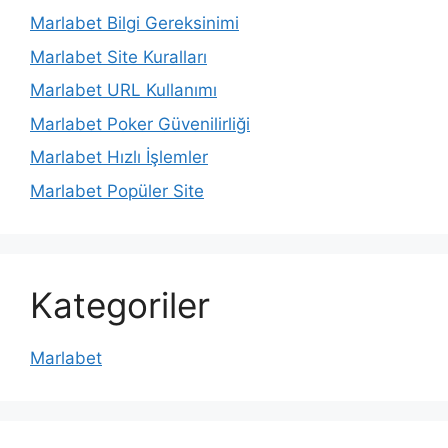
Marlabet Bilgi Gereksinimi
Marlabet Site Kuralları
Marlabet URL Kullanımı
Marlabet Poker Güvenilirliği
Marlabet Hızlı İşlemler
Marlabet Popüler Site
Kategoriler
Marlabet