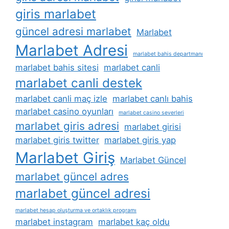
giris marlabet
güncel adresi marlabet
Marlabet
Marlabet Adresi
marlabet bahis departmanı
marlabet bahis sitesi
marlabet canli
marlabet canli destek
marlabet canli maç izle
marlabet canlı bahis
marlabet casino oyunları
marlabet casino severleri
marlabet giris adresi
marlabet girisi
marlabet giris twitter
marlabet giris yap
Marlabet Giriş
Marlabet Güncel
marlabet güncel adres
marlabet güncel adresi
marlabet hesap oluşturma ve ortaklık programı
marlabet instagram
marlabet kaç oldu