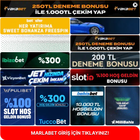
×
MARLABET GİRİŞ İÇİN TIKLAYINIZ!