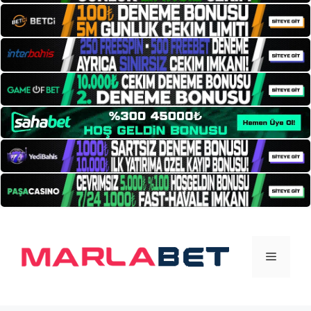
İçeriğe
atla
Menü