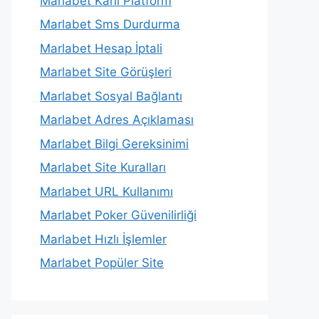
Marlabet Karlı Platform
Marlabet Sms Durdurma
Marlabet Hesap İptali
Marlabet Site Görüşleri
Marlabet Sosyal Bağlantı
Marlabet Adres Açıklaması
Marlabet Bilgi Gereksinimi
Marlabet Site Kuralları
Marlabet URL Kullanımı
Marlabet Poker Güvenilirliği
Marlabet Hızlı İşlemler
Marlabet Popüler Site