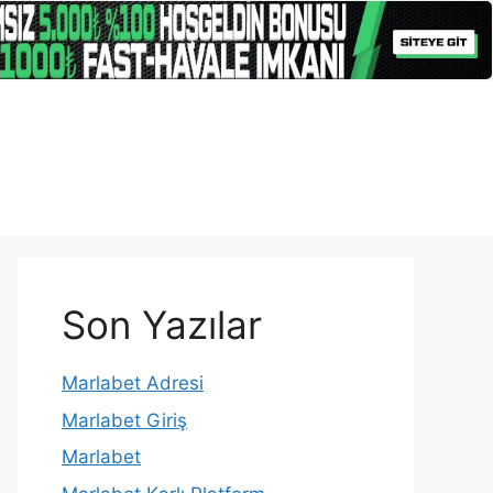
Son Yazılar
Marlabet Adresi
Marlabet Giriş
Marlabet