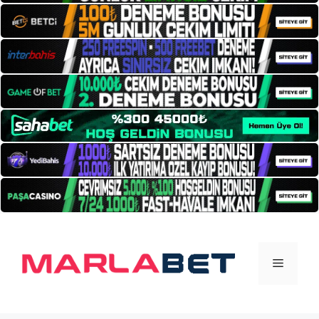
İçeriğe
atla
Menü