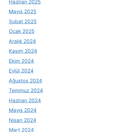
Haziran 2025
Mayıs 2025
Şubat 2025
Ocak 2025
Aralık 2024
Kasım 2024
Ekim 2024
Eylül 2024
Ağustos 2024
Temmuz 2024
Haziran 2024
Mayıs 2024
Nisan 2024
Mart 2024