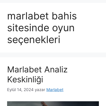
marlabet bahis
sitesinde oyun
seçenekleri
Marlabet Analiz
Keskinliği
Eylül 14, 2024
yazar
Marlabet