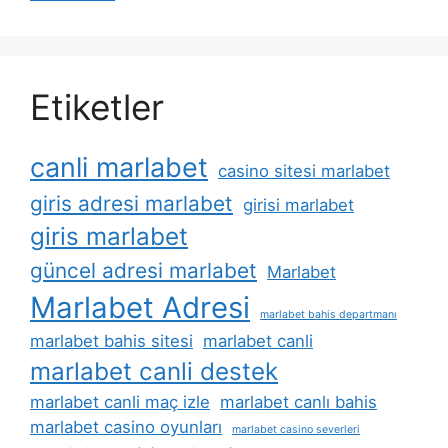
Etiketler
canli marlabet
casino sitesi marlabet
giris adresi marlabet
girisi marlabet
giris marlabet
güncel adresi marlabet
Marlabet
Marlabet Adresi
marlabet bahis departmanı
marlabet bahis sitesi
marlabet canli
marlabet canli destek
marlabet canli maç izle
marlabet canlı bahis
marlabet casino oyunları
marlabet casino severleri