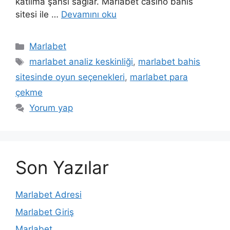
katılma şansı sağlar. Marlabet casino bahis
sitesi ile …
Devamını oku
Kategoriler
Marlabet
Etiketler
marlabet analiz keskinliği
,
marlabet bahis
sitesinde oyun seçenekleri
,
marlabet para
çekme
Yorum yap
Son Yazılar
Marlabet Adresi
Marlabet Giriş
Marlabet