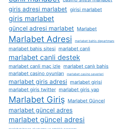
giris adresi marlabet
girisi marlabet
giris marlabet
güncel adresi marlabet
Marlabet
Marlabet Adresi
marlabet bahis departmanı
marlabet bahis sitesi
marlabet canli
marlabet canli destek
marlabet canli maç izle
marlabet canlı bahis
marlabet casino oyunları
marlabet casino severleri
marlabet giris adresi
marlabet girisi
marlabet giris twitter
marlabet giris yap
Marlabet Giriş
Marlabet Güncel
marlabet güncel adres
marlabet güncel adresi