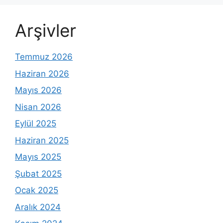
Arşivler
Temmuz 2026
Haziran 2026
Mayıs 2026
Nisan 2026
Eylül 2025
Haziran 2025
Mayıs 2025
Şubat 2025
Ocak 2025
Aralık 2024