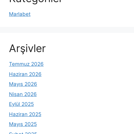
Marlabet
Arşivler
Temmuz 2026
Haziran 2026
Mayıs 2026
Nisan 2026
Eylül 2025
Haziran 2025
Mayıs 2025