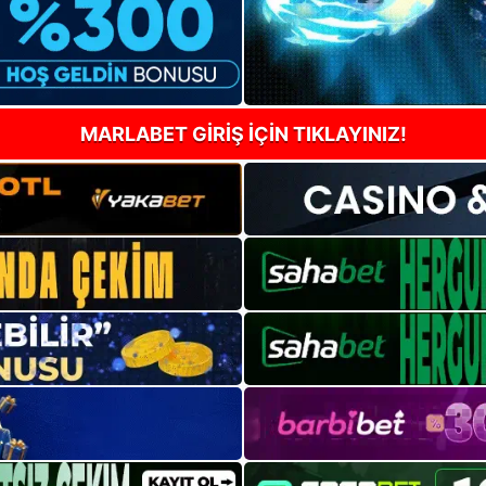
MARLABET GİRİŞ İÇİN TIKLAYINIZ!