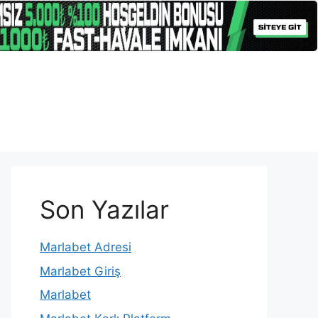
Son Yazılar
Marlabet Adresi
Marlabet Giriş
Marlabet