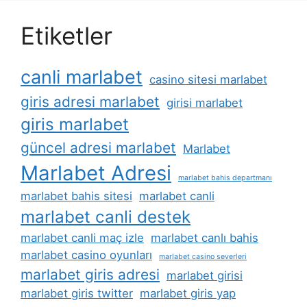
Etiketler
canli marlabet
casino sitesi marlabet
giris adresi marlabet
girisi marlabet
giris marlabet
güncel adresi marlabet
Marlabet
Marlabet Adresi
marlabet bahis departmanı
marlabet bahis sitesi
marlabet canli
marlabet canli destek
marlabet canli maç izle
marlabet canlı bahis
marlabet casino oyunları
marlabet casino severleri
marlabet giris adresi
marlabet girisi
marlabet giris twitter
marlabet giris yap