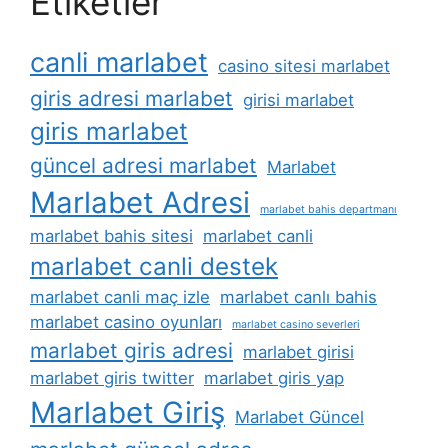
Etiketler
canli marlabet
casino sitesi marlabet
giris adresi marlabet
girisi marlabet
giris marlabet
güncel adresi marlabet
Marlabet
Marlabet Adresi
marlabet bahis departmanı
marlabet bahis sitesi
marlabet canli
marlabet canli destek
marlabet canli maç izle
marlabet canlı bahis
marlabet casino oyunları
marlabet casino severleri
marlabet giris adresi
marlabet girisi
marlabet giris twitter
marlabet giris yap
Marlabet Giriş
Marlabet Güncel