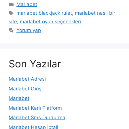
Kategoriler
Marlabet
Etiketler
marlabet blackjack rulet
,
marlabet nasil bir
site
,
marlabet oyun seçenekleri
Yorum yap
Son Yazılar
Marlabet Adresi
Marlabet Giriş
Marlabet
Marlabet Karlı Platform
Marlabet Sms Durdurma
Marlabet Hesap İptali