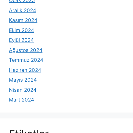
Ocak 2025
Aralık 2024
Kasım 2024
Ekim 2024
Eylül 2024
Ağustos 2024
Temmuz 2024
Haziran 2024
Mayıs 2024
Nisan 2024
Mart 2024