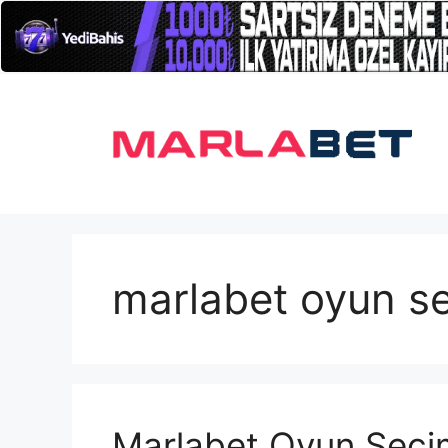
İçeriğe
atla
marlabet oyun s
Marlabet Oyun Seçi