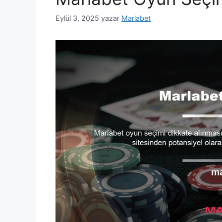
Eylül 3, 2025
yazar
Marlabet