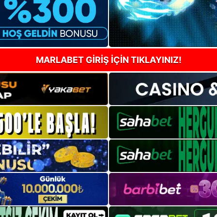
MARLABET GİRİŞ İÇİN TIKLAYINIZ!