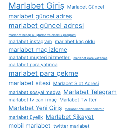
Marlabet Giriş
Marlabet Güncel
marlabet güncel adres
marlabet güncel adresi
marlabet hesap oluşturma ve ortaklık programı
marlabet instagram
marlabet kaç oldu
marlabet maç izleme
marlabet müşteri hizmetleri
marlabet para kazanma
marlabet para yatırma
marlabet para çekme
marlabet sitesi
Marlabet Slot Adresi
Marlabet Telegram
marlabet sosyal medya
marlabet tv canli maç
Marlabet Twitter
Marlabet Yeni Giriş
marlabet özellikler nelerdir
Marlabet Şikayet
marlabet üyelik
mobil marlabet
twitter marlabet