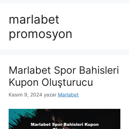
marlabet
promosyon
Marlabet Spor Bahisleri
Kupon Oluşturucu
Kasım 9, 2024
yazar
Marlabet