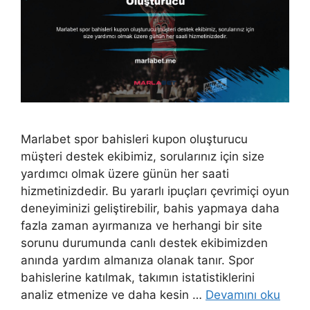
Marlabet spor bahisleri kupon oluşturucu
müşteri destek ekibimiz, sorularınız için size
yardımcı olmak üzere günün her saati
hizmetinizdedir. Bu yararlı ipuçları çevrimiçi oyun
deneyiminizi geliştirebilir, bahis yapmaya daha
fazla zaman ayırmanıza ve herhangi bir site
sorunu durumunda canlı destek ekibimizden
anında yardım almanıza olanak tanır. Spor
bahislerine katılmak, takımın istatistiklerini
analiz etmenize ve daha kesin …
Devamını oku