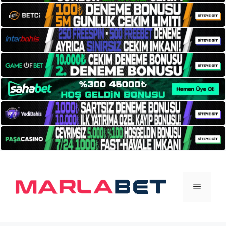
İçeriğe
atla
Menü