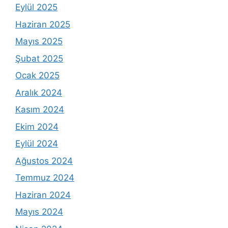
Eylül 2025
Haziran 2025
Mayıs 2025
Şubat 2025
Ocak 2025
Aralık 2024
Kasım 2024
Ekim 2024
Eylül 2024
Ağustos 2024
Temmuz 2024
Haziran 2024
Mayıs 2024