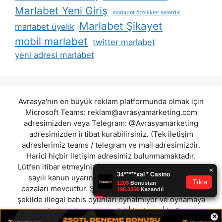
Marlabet Yeni Giriş
marlabet özellikler nelerdir
Marlabet Şikayet
marlabet üyelik
mobil marlabet
twitter marlabet
yeni adresi marlabet
Avrasya'nın en büyük reklam platformunda olmak için
Microsoft Teams:
reklam@avrasyamarketing.com
adresimizden veya Telegram: @Avrasyamarketing
adresimizden irtibat kurabilirsiniz. (Tek iletişim
adreslerimiz teams / telegram ve mail adresimizdir.
Harici hiçbir iletişim adresimiz bulunmamaktadır.
Lütfen itibar etmeyiniz.) Türkiye yasalarına göre 7258
sayılı kanun uyarınca yasa dışı bahis oynamanın
cezaları mevcuttur. Şu an bulunduğunuz site hiç bir
şekilde illegal bahis oyunları oynatmıyor ve oynamaya
aracı olmuyordur.
zoommobil
|
bigbrog
|
betkom
|
×
betwoon
|
no2bet
|
betrozz
|
restbetgit
|
casinoviva
"