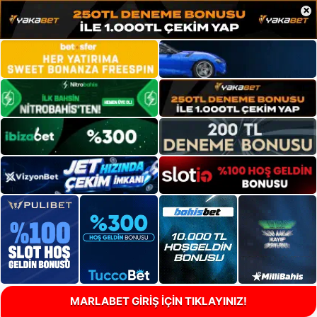
×
MARLABET GİRİŞ İÇİN TIKLAYINIZ!