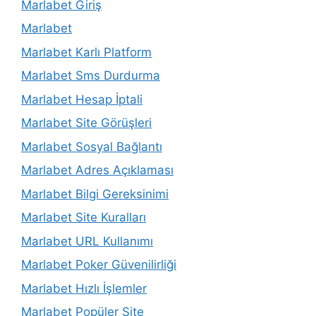
Marlabet Giriş
Marlabet
Marlabet Karlı Platform
Marlabet Sms Durdurma
Marlabet Hesap İptali
Marlabet Site Görüşleri
Marlabet Sosyal Bağlantı
Marlabet Adres Açıklaması
Marlabet Bilgi Gereksinimi
Marlabet Site Kuralları
Marlabet URL Kullanımı
Marlabet Poker Güvenilirliği
Marlabet Hızlı İşlemler
Marlabet Popüler Site