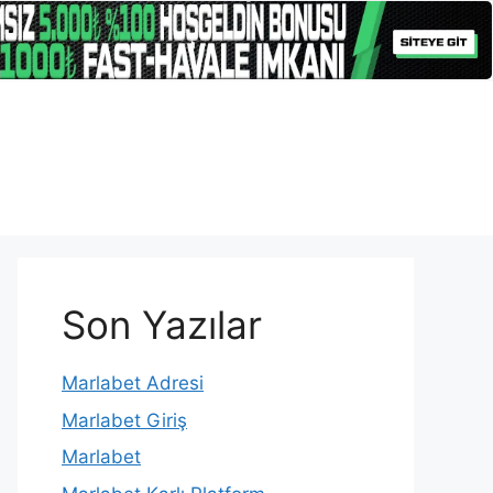
Son Yazılar
Marlabet Adresi
Marlabet Giriş
Marlabet