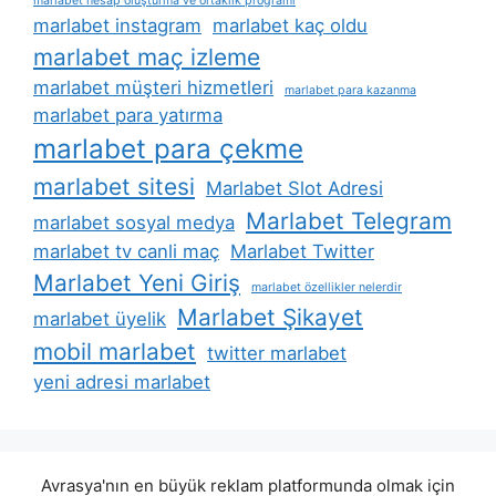
marlabet hesap oluşturma ve ortaklık programı
marlabet instagram
marlabet kaç oldu
marlabet maç izleme
marlabet müşteri hizmetleri
marlabet para kazanma
marlabet para yatırma
marlabet para çekme
marlabet sitesi
Marlabet Slot Adresi
Marlabet Telegram
marlabet sosyal medya
marlabet tv canli maç
Marlabet Twitter
Marlabet Yeni Giriş
marlabet özellikler nelerdir
Marlabet Şikayet
marlabet üyelik
mobil marlabet
twitter marlabet
yeni adresi marlabet
Avrasya'nın en büyük reklam platformunda olmak için