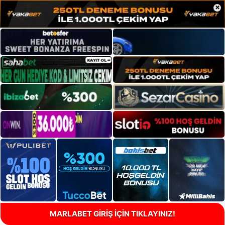
×
MARLABET GİRİŞ İÇİN TIKLAYINIZ!