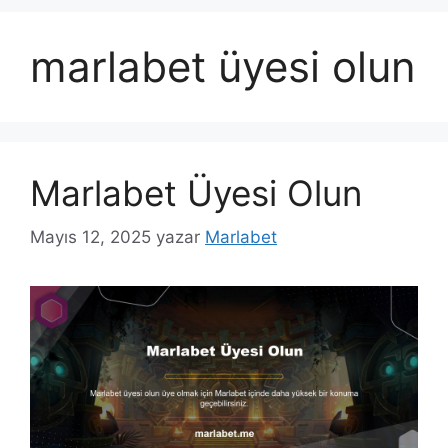
marlabet üyesi olun
Marlabet Üyesi Olun
Mayıs 12, 2025
yazar
Marlabet