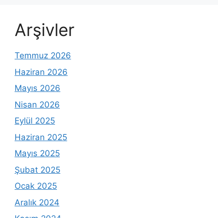
Arşivler
Temmuz 2026
Haziran 2026
Mayıs 2026
Nisan 2026
Eylül 2025
Haziran 2025
Mayıs 2025
Şubat 2025
Ocak 2025
Aralık 2024