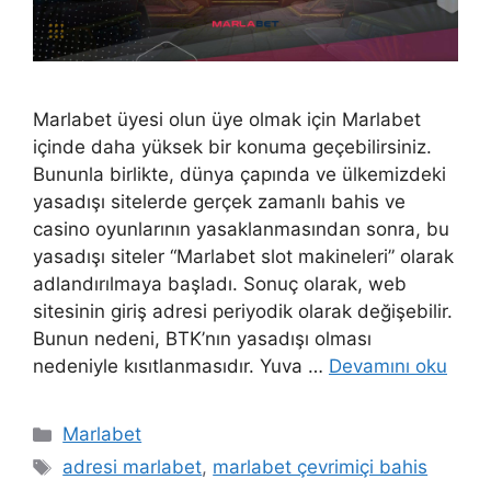
Marlabet üyesi olun üye olmak için Marlabet
içinde daha yüksek bir konuma geçebilirsiniz.
Bununla birlikte, dünya çapında ve ülkemizdeki
yasadışı sitelerde gerçek zamanlı bahis ve
casino oyunlarının yasaklanmasından sonra, bu
yasadışı siteler “Marlabet slot makineleri” olarak
adlandırılmaya başladı. Sonuç olarak, web
sitesinin giriş adresi periyodik olarak değişebilir.
Bunun nedeni, BTK’nın yasadışı olması
nedeniyle kısıtlanmasıdır. Yuva …
Devamını oku
Kategoriler
Marlabet
Etiketler
adresi marlabet
,
marlabet çevrimiçi bahis