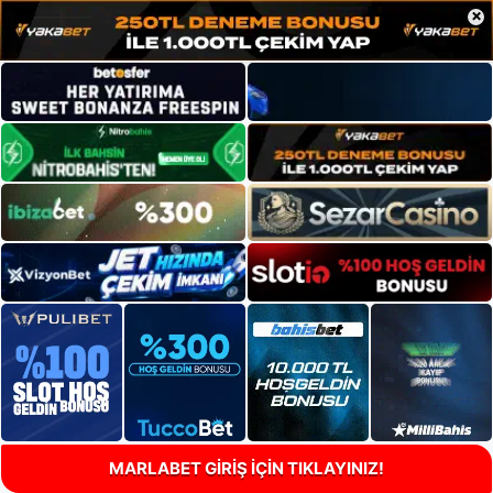
×
MARLABET GİRİŞ İÇİN TIKLAYINIZ!