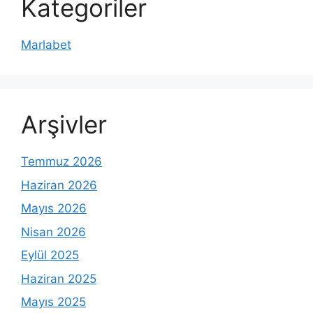
Kategoriler
Marlabet
Arşivler
Temmuz 2026
Haziran 2026
Mayıs 2026
Nisan 2026
Eylül 2025
Haziran 2025
Mayıs 2025