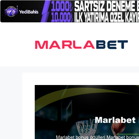
İçeriğe
atla