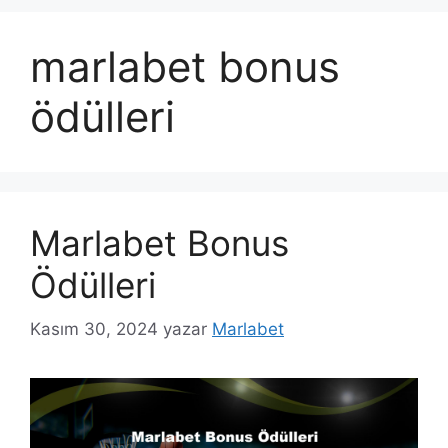
marlabet bonus
ödülleri
Marlabet Bonus
Ödülleri
Kasım 30, 2024
yazar
Marlabet