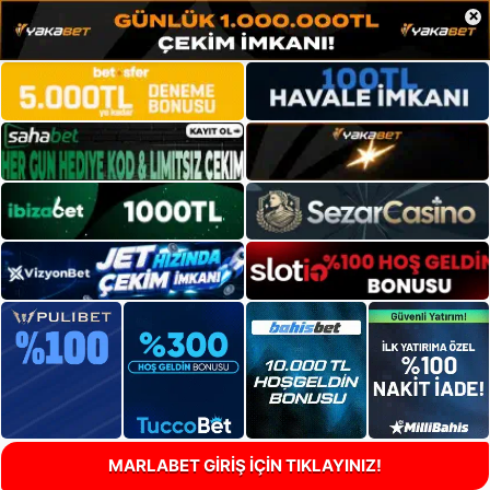
×
MARLABET GİRİŞ İÇİN TIKLAYINIZ!