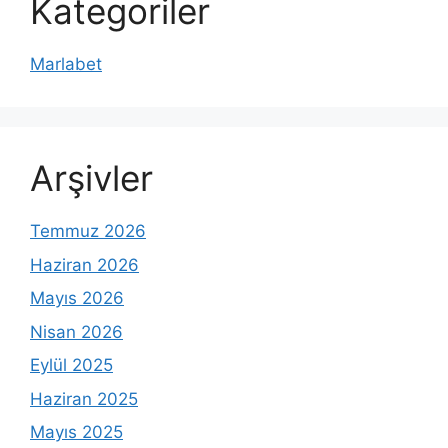
Kategoriler
Marlabet
Arşivler
Temmuz 2026
Haziran 2026
Mayıs 2026
Nisan 2026
Eylül 2025
Haziran 2025
Mayıs 2025