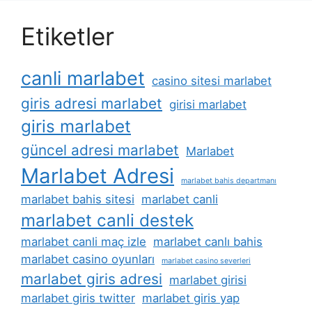
Etiketler
canli marlabet
casino sitesi marlabet
giris adresi marlabet
girisi marlabet
giris marlabet
güncel adresi marlabet
Marlabet
Marlabet Adresi
marlabet bahis departmanı
marlabet bahis sitesi
marlabet canli
marlabet canli destek
marlabet canli maç izle
marlabet canlı bahis
marlabet casino oyunları
marlabet casino severleri
marlabet giris adresi
marlabet girisi
marlabet giris twitter
marlabet giris yap