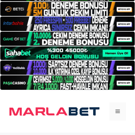
İçeriğe
atla
Menü