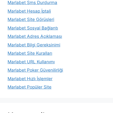
Marlabet Sms Durdurma
Marlabet Hesap İptali
Marlabet Site Görüşleri
Marlabet Sosyal Bağlantı
Marlabet Adres Açıklaması
Marlabet Bilgi Gereksinimi
Marlabet Site Kuralları
Marlabet URL Kullanımı
Marlabet Poker Güvenilirliği
Marlabet Hızlı İşlemler
Marlabet Popüler Site