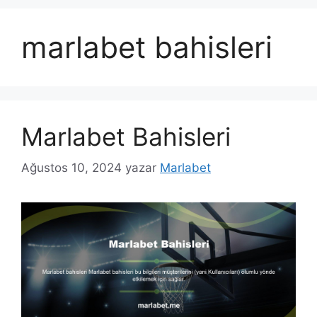
marlabet bahisleri
Marlabet Bahisleri
Ağustos 10, 2024
yazar
Marlabet