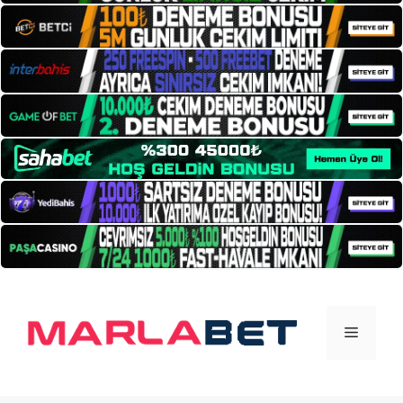
İçeriğe
atla
Menü