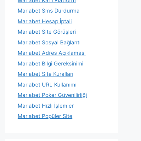
Marlabet Karlı Platform
Marlabet Sms Durdurma
Marlabet Hesap İptali
Marlabet Site Görüşleri
Marlabet Sosyal Bağlantı
Marlabet Adres Açıklaması
Marlabet Bilgi Gereksinimi
Marlabet Site Kuralları
Marlabet URL Kullanımı
Marlabet Poker Güvenilirliği
Marlabet Hızlı İşlemler
Marlabet Popüler Site