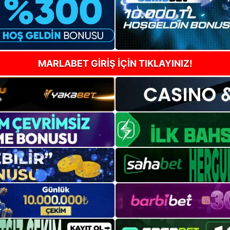
MARLABET GİRİŞ İÇİN TIKLAYINIZ!