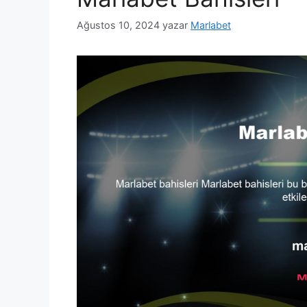
Ağustos 10, 2024
yazar
Marlabet