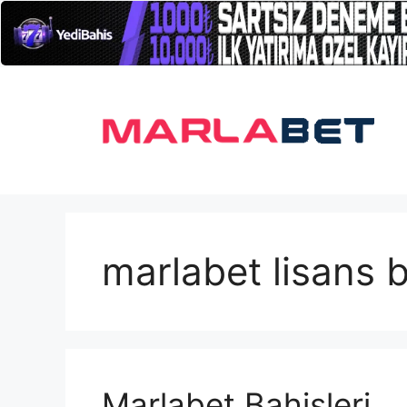
İçeriğe
atla
marlabet lisans bi
Marlabet Bahisleri