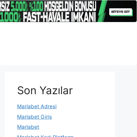
Son Yazılar
Marlabet Adresi
Marlabet Giriş
Marlabet