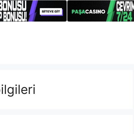
lgileri