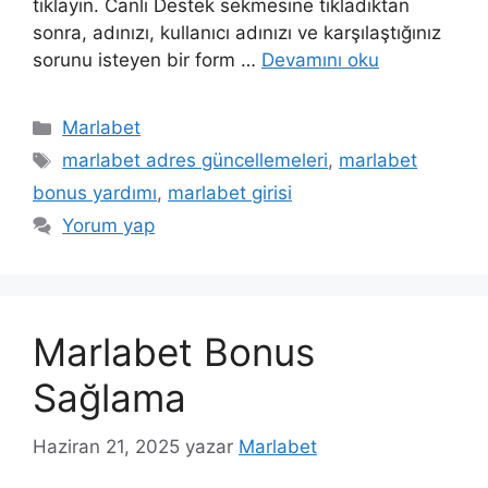
tıklayın. Canlı Destek sekmesine tıkladıktan
sonra, adınızı, kullanıcı adınızı ve karşılaştığınız
sorunu isteyen bir form …
Devamını oku
Kategoriler
Marlabet
Etiketler
marlabet adres güncellemeleri
,
marlabet
bonus yardımı
,
marlabet girisi
Yorum yap
Marlabet Bonus
Sağlama
Haziran 21, 2025
yazar
Marlabet