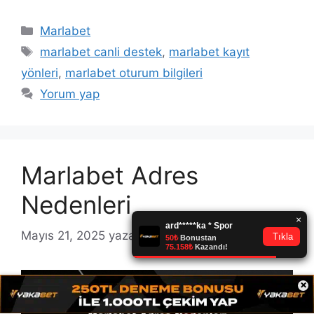
Kategoriler
Marlabet
Etiketler
marlabet canli destek
,
marlabet kayıt
yönleri
,
marlabet oturum bilgileri
Yorum yap
Marlabet Adres
Nedenleri
Mayıs 21, 2025
yazar
Marlabet
×