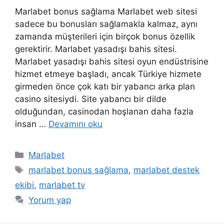
Marlabet bonus sağlama Marlabet web sitesi
sadece bu bonusları sağlamakla kalmaz, aynı
zamanda müşterileri için birçok bonus özellik
gerektirir. Marlabet yasadışı bahis sitesi.
Marlabet yasadışı bahis sitesi oyun endüstrisine
hizmet etmeye başladı, ancak Türkiye hizmete
girmeden önce çok katı bir yabancı arka plan
casino sitesiydi. Site yabancı bir dilde
olduğundan, casinodan hoşlanan daha fazla
insan …
Devamını oku
Kategoriler
Marlabet
Etiketler
marlabet bonus sağlama
,
marlabet destek
ekibi
,
marlabet tv
Yorum yap