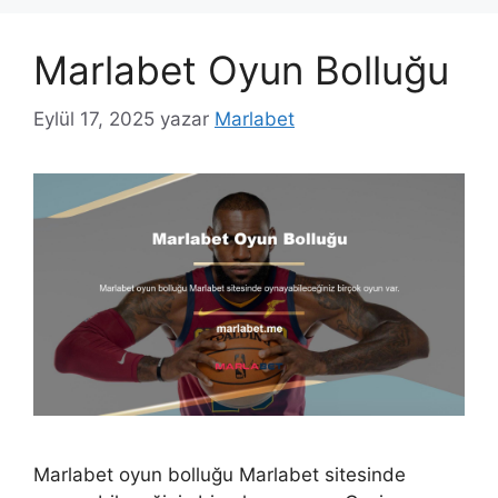
Marlabet Oyun Bolluğu
Eylül 17, 2025
yazar
Marlabet
Marlabet oyun bolluğu Marlabet sitesinde