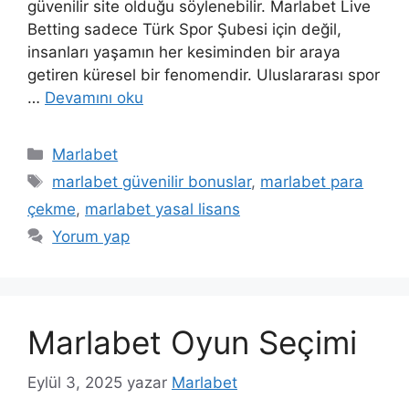
güvenilir site olduğu söylenebilir. Marlabet Live
Betting sadece Türk Spor Şubesi için değil,
insanları yaşamın her kesiminden bir araya
getiren küresel bir fenomendir. Uluslararası spor
…
Devamını oku
Kategoriler
Marlabet
Etiketler
marlabet güvenilir bonuslar
,
marlabet para
çekme
,
marlabet yasal lisans
Yorum yap
Marlabet Oyun Seçimi
Eylül 3, 2025
yazar
Marlabet