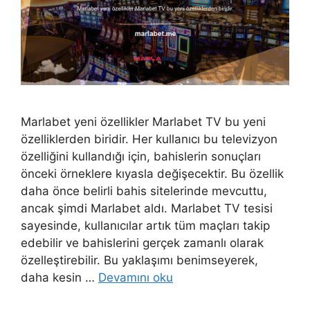
Marlabet yeni özellikler Marlabet TV bu yeni
özelliklerden biridir. Her kullanıcı bu televizyon
özelliğini kullandığı için, bahislerin sonuçları
önceki örneklere kıyasla değişecektir. Bu özellik
daha önce belirli bahis sitelerinde mevcuttu,
ancak şimdi Marlabet aldı. Marlabet TV tesisi
sayesinde, kullanıcılar artık tüm maçları takip
edebilir ve bahislerini gerçek zamanlı olarak
özelleştirebilir. Bu yaklaşımı benimseyerek,
daha kesin …
Devamını oku