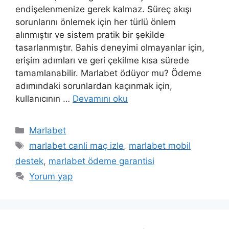
endişelenmenize gerek kalmaz. Süreç akışı
sorunlarını önlemek için her türlü önlem
alınmıştır ve sistem pratik bir şekilde
tasarlanmıştır. Bahis deneyimi olmayanlar için,
erişim adımları ve geri çekilme kısa sürede
tamamlanabilir. Marlabet ödüyor mu? Ödeme
adımındaki sorunlardan kaçınmak için,
kullanıcının …
Devamını oku
Kategoriler
Marlabet
Etiketler
marlabet canli maç izle
,
marlabet mobil
destek
,
marlabet ödeme garantisi
Yorum yap