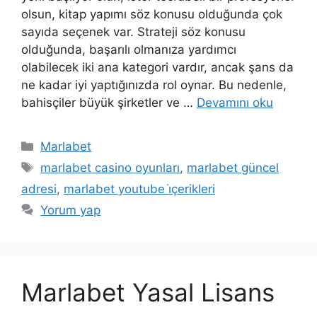
olsun, kitap yapımı söz konusu olduğunda çok
sayıda seçenek var. Strateji söz konusu
olduğunda, başarılı olmanıza yardımcı
olabilecek iki ana kategori vardır, ancak şans da
ne kadar iyi yaptığınızda rol oynar. Bu nedenle,
bahisçiler büyük şirketler ve …
Devamını oku
Kategoriler
Marlabet
Etiketler
marlabet casino oyunları
,
marlabet güncel
adresi
,
marlabet youtube i̇çerikleri
Yorum yap
Marlabet Yasal Lisans