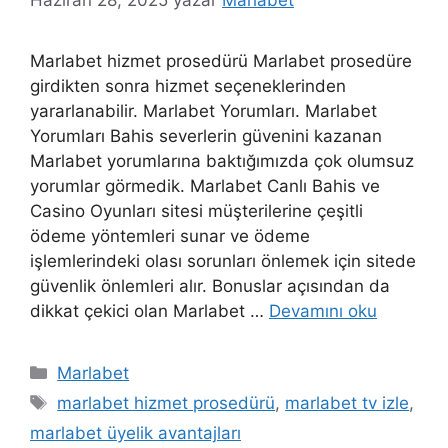
Marlabet hizmet prosedürü Marlabet prosedüre
girdikten sonra hizmet seçeneklerinden
yararlanabilir. Marlabet Yorumları. Marlabet
Yorumları Bahis severlerin güvenini kazanan
Marlabet yorumlarına baktığımızda çok olumsuz
yorumlar görmedik. Marlabet Canlı Bahis ve
Casino Oyunları sitesi müşterilerine çeşitli
ödeme yöntemleri sunar ve ödeme
işlemlerindeki olası sorunları önlemek için sitede
güvenlik önlemleri alır. Bonuslar açısından da
dikkat çekici olan Marlabet …
Devamını oku
Kategoriler
Marlabet
Etiketler
marlabet hizmet prosedürü
,
marlabet tv izle
,
marlabet üyelik avantajları