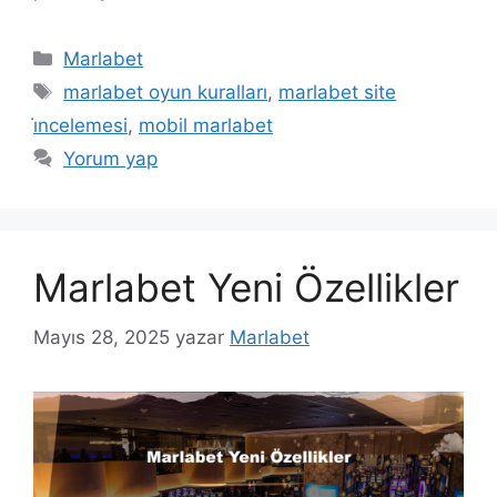
Kategoriler
Marlabet
Etiketler
marlabet oyun kuralları
,
marlabet site
i̇ncelemesi
,
mobil marlabet
Yorum yap
Marlabet Yeni Özellikler
Mayıs 28, 2025
yazar
Marlabet