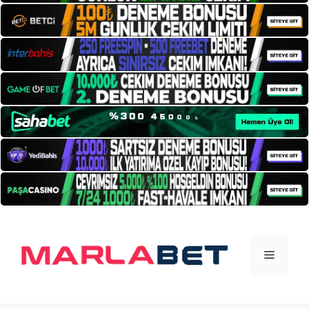
İçeriğe
atla
Menü