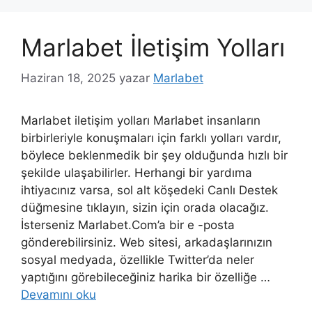
Marlabet İletişim Yolları
Haziran 18, 2025
yazar
Marlabet
Marlabet iletişim yolları Marlabet insanların
birbirleriyle konuşmaları için farklı yolları vardır,
böylece beklenmedik bir şey olduğunda hızlı bir
şekilde ulaşabilirler. Herhangi bir yardıma
ihtiyacınız varsa, sol alt köşedeki Canlı Destek
düğmesine tıklayın, sizin için orada olacağız.
İsterseniz Marlabet.Com’a bir e -posta
gönderebilirsiniz. Web sitesi, arkadaşlarınızın
sosyal medyada, özellikle Twitter’da neler
yaptığını görebileceğiniz harika bir özelliğe …
Devamını oku