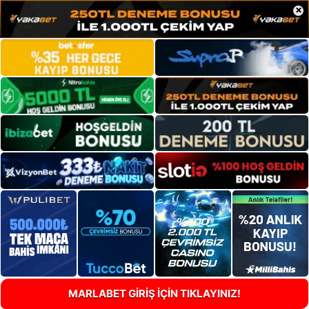
×
MARLABET GİRİŞ İÇİN TIKLAYINIZ!