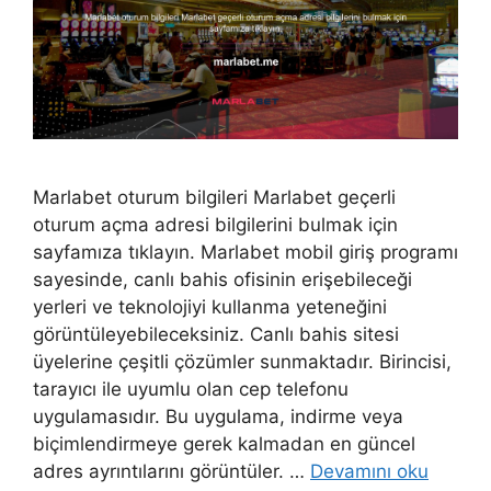
Marlabet oturum bilgileri Marlabet geçerli
oturum açma adresi bilgilerini bulmak için
sayfamıza tıklayın. Marlabet mobil giriş programı
sayesinde, canlı bahis ofisinin erişebileceği
yerleri ve teknolojiyi kullanma yeteneğini
görüntüleyebileceksiniz. Canlı bahis sitesi
üyelerine çeşitli çözümler sunmaktadır. Birincisi,
tarayıcı ile uyumlu olan cep telefonu
uygulamasıdır. Bu uygulama, indirme veya
biçimlendirmeye gerek kalmadan en güncel
adres ayrıntılarını görüntüler. …
Devamını oku