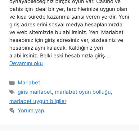
oynayabileceğiniz birçok oyun var. Casino ve
bahis için ideal bir yer, tercihlerinize uygun olan
ve kısa sürede kazanma şansı veren yerdir. Yeni
giriş adreslerini sosyal medya hesaplarımızda
ve web sitemizde bulabilirsiniz. Yeni Marlabet
hesabınız için giriş adresiniz var, sizdesiniz ve
hesabınız aynı kalacak. Kaldığınız yeri
alabilirsiniz. Belki eski hesabınızla giriş …
Devamını oku
Kategoriler
Marlabet
Etiketler
giris marlabet
,
marlabet oyun bolluğu
,
marlabet uygun bilgiler
Yorum yap